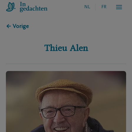
NL
FR
← Vorige
Thieu
Alen