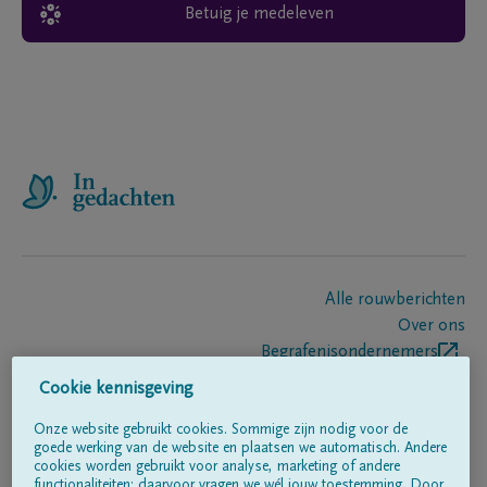
Betuig je medeleven
Alle rouwberichten
Over ons
Begrafenisondernemers
Contact
Cookie kennisgeving
Onze website gebruikt cookies. Sommige zijn nodig voor de
goede werking van de website en plaatsen we automatisch. Andere
Volg ons op
cookies worden gebruikt voor analyse, marketing of andere
functionaliteiten; daarvoor vragen we wél jouw toestemming. Door