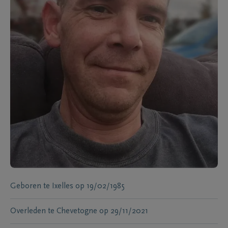
Geboren te
Ixelles
op
19/02/1985
Overleden te
Chevetogne
op
29/11/2021