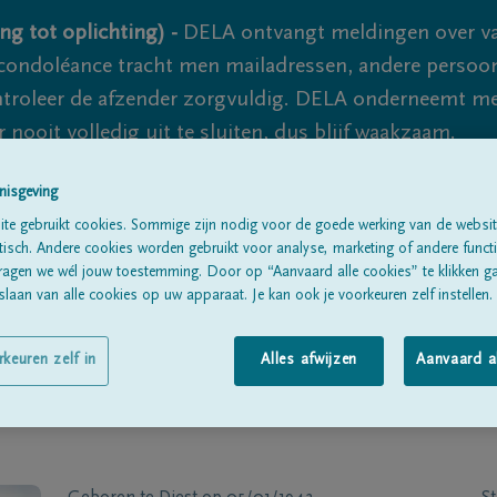
ng tot oplichting) -
DELA ontvangt meldingen over va
ondoléance tracht men mailadressen, andere persoon
controleer de afzender zorgvuldig. DELA onderneemt m
 nooit volledig uit te sluiten, dus blijf waakzaam.
nisgeving
te gebruikt cookies. Sommige zijn nodig voor de goede werking van de websit
Alle rouwberichten
Over ons
B
sch. Andere cookies worden gebruikt voor analyse, marketing of andere functio
ragen we wél jouw toestemming. Door op “Aanvaard alle cookies” te klikken g
laan van alle cookies op uw apparaat. Je kan ook je voorkeuren zelf instellen.
rkeuren zelf in
Alles afwijzen
Aanvaard a