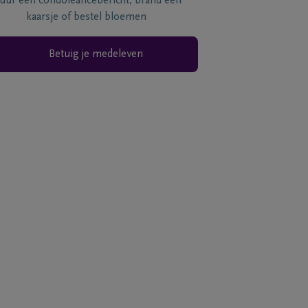
tuur een condoléancebericht, brand een
kaarsje of bestel bloemen
Betuig je medeleven