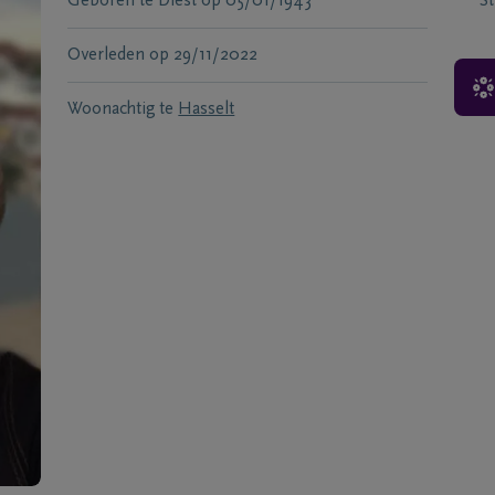
Geboren te
Diest
op
05/01/1943
S
Overleden
op
29/11/2022
Woonachtig te
Hasselt