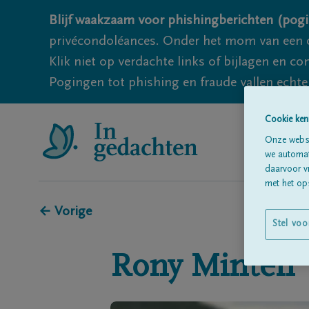
Blijf waakzaam voor phishingberichten (pogi
privécondoléances. Onder het mom van een c
Klik niet op verdachte links of bijlagen en 
Pogingen tot phishing en fraude vallen echter
Cookie ken
Onze websi
we automati
daarvoor v
met het ops
← Vorige
Stel voo
Rony
Minten