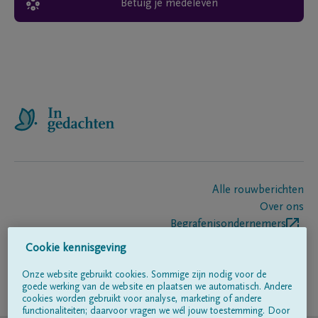
Betuig je medeleven
Alle rouwberichten
Over ons
Begrafenisondernemers
Contact
Cookie kennisgeving
Onze website gebruikt cookies. Sommige zijn nodig voor de
goede werking van de website en plaatsen we automatisch. Andere
Volg ons op
cookies worden gebruikt voor analyse, marketing of andere
functionaliteiten; daarvoor vragen we wél jouw toestemming. Door