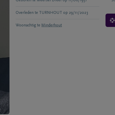
Geboren te
Meersel Dreef
op
11/06/1951
S
Overleden te
TURNHOUT
op
29/11/2023
Woonachtig te
Minderhout