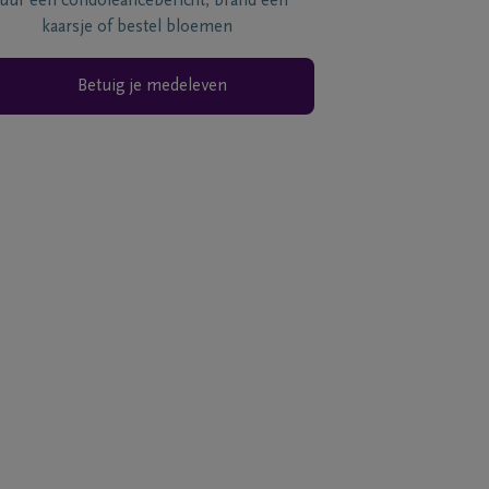
tuur een condoléancebericht, brand een
kaarsje of bestel bloemen
Betuig je medeleven