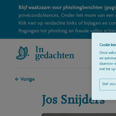
Blijf waakzaam voor phishingberichten (pogi
privécondoléances. Onder het mom van een c
Klik niet op verdachte links of bijlagen en 
Pogingen tot phishing en fraude vallen echter
Cookie ken
Onze websi
we automati
daarvoor v
met het ops
← Vorige
Stel voo
Jos
Snijders