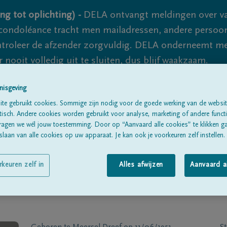
ng tot oplichting) -
DELA ontvangt meldingen over va
ondoléance tracht men mailadressen, andere persoon
controleer de afzender zorgvuldig. DELA onderneemt m
 nooit volledig uit te sluiten, dus blijf waakzaam.
nisgeving
te gebruikt cookies. Sommige zijn nodig voor de goede werking van de websit
Alle rouwberichten
Over ons
B
sch. Andere cookies worden gebruikt voor analyse, marketing of andere functio
ragen we wél jouw toestemming. Door op “Aanvaard alle cookies” te klikken g
laan van alle cookies op uw apparaat. Je kan ook je voorkeuren zelf instellen.
rkeuren zelf in
Alles afwijzen
Aanvaard a