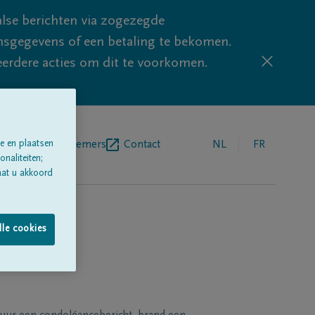
lse berichten via zogezegde
sgegevens of een betaling te bekomen.
eerdere acties om dit te voorkomen.
e en plaatsen
egrafenisondernemers
Contact
NL
FR
naliteiten;
aat u akkoord
lle cookies