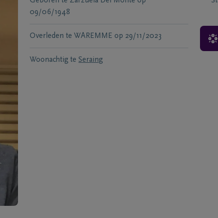
Geboren te
Zarzuela Del Monte
op
S
09/06/1948
Overleden te
WAREMME
op
29/11/2023
Woonachtig te
Seraing