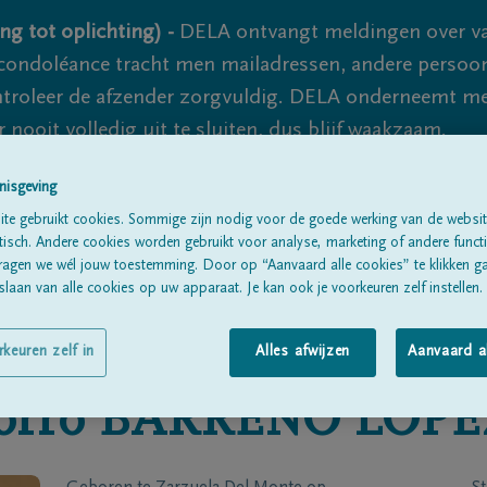
ng tot oplichting) -
DELA ontvangt meldingen over va
ondoléance tracht men mailadressen, andere persoon
controleer de afzender zorgvuldig. DELA onderneemt m
 nooit volledig uit te sluiten, dus blijf waakzaam.
nisgeving
te gebruikt cookies. Sommige zijn nodig voor de goede werking van de websit
Alle rouwberichten
Over ons
B
sch. Andere cookies worden gebruikt voor analyse, marketing of andere functio
ragen we wél jouw toestemming. Door op “Aanvaard alle cookies” te klikken g
laan van alle cookies op uw apparaat. Je kan ook je voorkeuren zelf instellen.
rkeuren zelf in
Alles afwijzen
Aanvaard a
orro
BARRENO LOPE