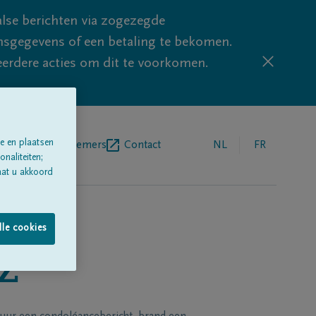
lse berichten via zogezegde
sgegevens of een betaling te bekomen.
eerdere acties om dit te voorkomen.
e en plaatsen
egrafenisondernemers
Contact
NL
FR
naliteiten;
aat u akkoord
lle cookies
Z