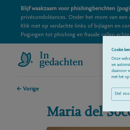
Blijf waakzaam voor phishingberichten (pogi
privécondoléances. Onder het mom van een c
Klik niet op verdachte links of bijlagen en 
Pogingen tot phishing en fraude vallen echter
Cookie ken
Onze websi
we automati
daarvoor v
met het ops
← Vorige
Stel voo
Maria del Soc