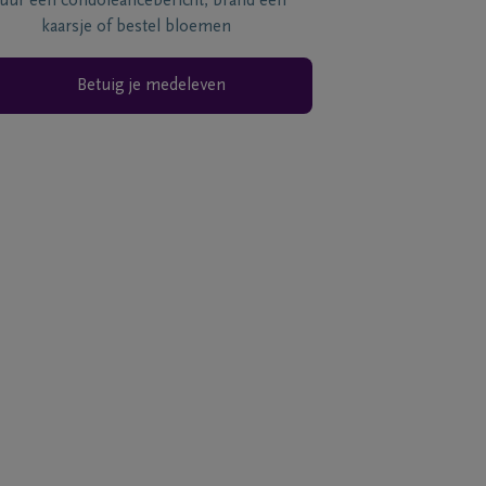
tuur een condoléancebericht, brand een
kaarsje of bestel bloemen
Betuig je medeleven