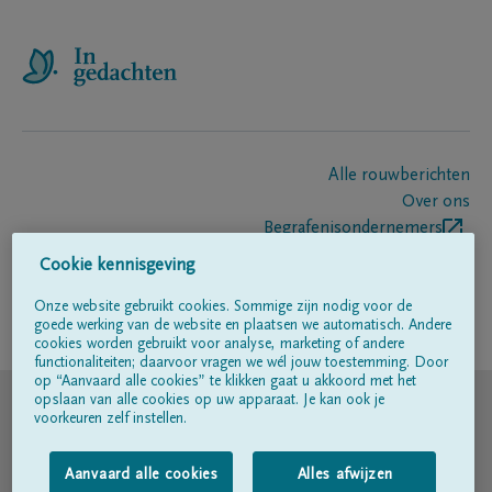
Alle rouwberichten
Over ons
Begrafenisondernemers
Contact
Cookie kennisgeving
Onze website gebruikt cookies. Sommige zijn nodig voor de
goede werking van de website en plaatsen we automatisch. Andere
Volg ons op
cookies worden gebruikt voor analyse, marketing of andere
functionaliteiten; daarvoor vragen we wél jouw toestemming. Door
op “Aanvaard alle cookies” te klikken gaat u akkoord met het
© DELA
opslaan van alle cookies op uw apparaat. Je kan ook je
voorkeuren zelf instellen.
Gebruiksvoorwaarden
Aanvaard alle cookies
Alles afwijzen