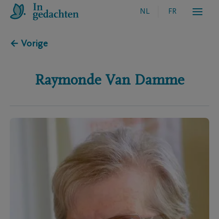
NL
FR
← Vorige
Raymonde
Van Damme