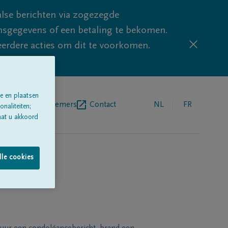
lse berichten via zogezegde
sgegevens of een betaling te bekomen.
eerdere acties om dit te voorkomen.
e en plaatsen
egrafenisondernemers
Contact
NL
FR
naliteiten;
aat u akkoord
lle cookies