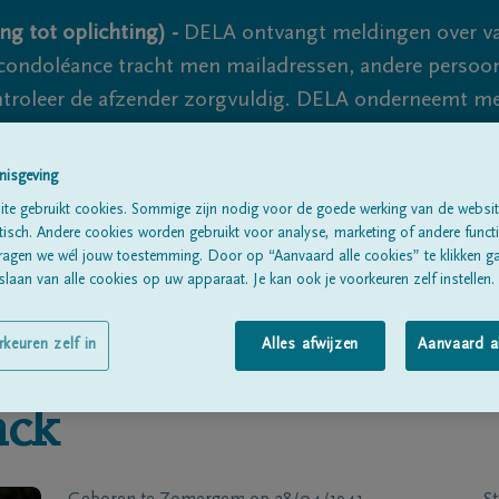
ng tot oplichting) -
DELA ontvangt meldingen over va
ondoléance tracht men mailadressen, andere persoon
controleer de afzender zorgvuldig. DELA onderneemt m
 nooit volledig uit te sluiten, dus blijf waakzaam.
nisgeving
te gebruikt cookies. Sommige zijn nodig voor de goede werking van de websit
Alle rouwberichten
Over ons
B
sch. Andere cookies worden gebruikt voor analyse, marketing of andere functio
ragen we wél jouw toestemming. Door op “Aanvaard alle cookies” te klikken g
laan van alle cookies op uw apparaat. Je kan ook je voorkeuren zelf instellen.
rkeuren zelf in
Alles afwijzen
Aanvaard a
nck