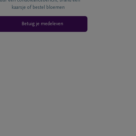
tuur een condoléancebericht, brand een
kaarsje of bestel bloemen
Betuig je medeleven