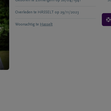
Geboren te
Zomergem
op
28/04/1941
S
Overleden te
HASSELT
op
29/11/2023
Woonachtig te
Hasselt