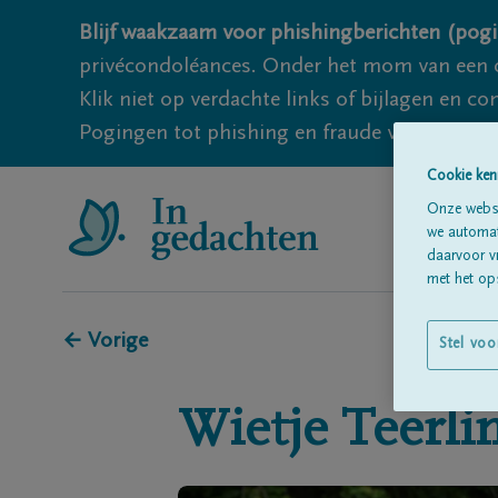
Blijf waakzaam voor phishingberichten (pogi
privécondoléances. Onder het mom van een c
Klik niet op verdachte links of bijlagen en 
Pogingen tot phishing en fraude vallen echter
Cookie ken
Onze websi
we automati
daarvoor v
met het ops
← Vorige
Stel voo
Wietje
Teerli