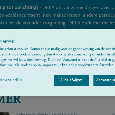
ng tot oplichting) -
DELA ontvangt meldingen over va
ondoléance tracht men mailadressen, andere persoon
controleer de afzender zorgvuldig. DELA onderneemt m
 nooit volledig uit te sluiten, dus blijf waakzaam.
nisgeving
te gebruikt cookies. Sommige zijn nodig voor de goede werking van de websit
Alle rouwberichten
Over ons
B
sch. Andere cookies worden gebruikt voor analyse, marketing of andere functio
ragen we wél jouw toestemming. Door op “Aanvaard alle cookies” te klikken g
laan van alle cookies op uw apparaat. Je kan ook je voorkeuren zelf instellen.
rkeuren zelf in
Alles afwijzen
Aanvaard a
MER