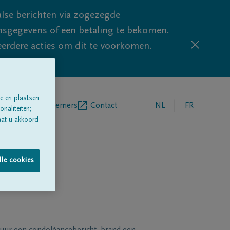
lse berichten via zogezegde
sgegevens of een betaling te bekomen.
eerdere acties om dit te voorkomen.
e en plaatsen
egrafenisondernemers
Contact
NL
FR
naliteiten;
aat u akkoord
lle cookies