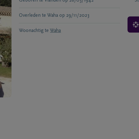
Geboren te
Vianden
op
28/03/1942
S
Overleden te
Waha
op
29/11/2023
Woonachtig te
Waha