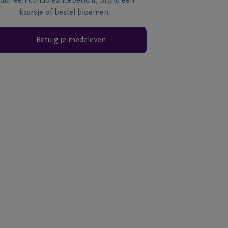
tuur een condoléancebericht, brand een
kaarsje of bestel bloemen
Betuig je medeleven