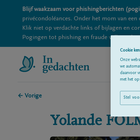
Blijf waakzaam voor phishingberichten (pogi
privécondoléances. Onder het mom van een c
Klik niet op verdachte links of bijlagen en 
Pogingen tot phishing en fraude vallen echter
Cookie ken
Onze websi
we automati
daarvoor v
met het ops
← Vorige
Stel voo
Yolande
FOL