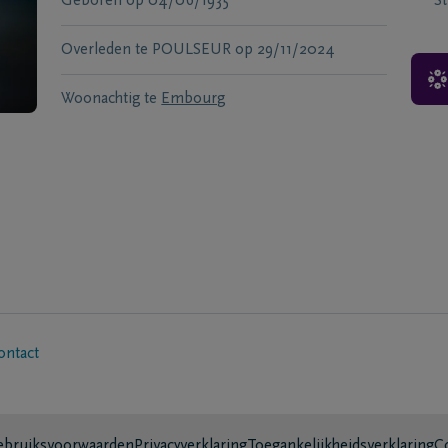
Geboren
op
04/06/1935
S
Overleden te
POULSEUR
op
29/11/2024
Woonachtig te
Embourg
ontact
bruiksvoorwaarden
Privacyverklaring
Toegankelijkheidsverklaring
C