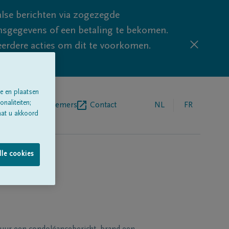
lse berichten via zogezegde
sgegevens of een betaling te bekomen.
eerdere acties om dit te voorkomen.
e en plaatsen
naliteiten;
egrafenisondernemers
Contact
NL
FR
aat u akkoord
lle cookies