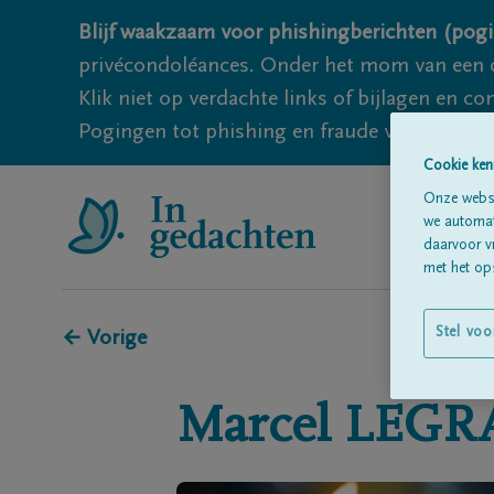
Blijf waakzaam voor phishingberichten (pogi
privécondoléances. Onder het mom van een c
Klik niet op verdachte links of bijlagen en 
Pogingen tot phishing en fraude vallen echter
Cookie ken
Onze websi
we automati
daarvoor v
met het ops
Stel voo
← Vorige
Marcel
LEGR