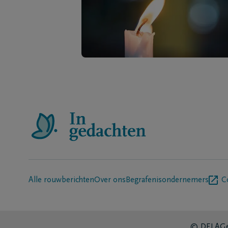
Alle rouwberichten
Over ons
Begrafenisondernemers
C
© DELA
Ge