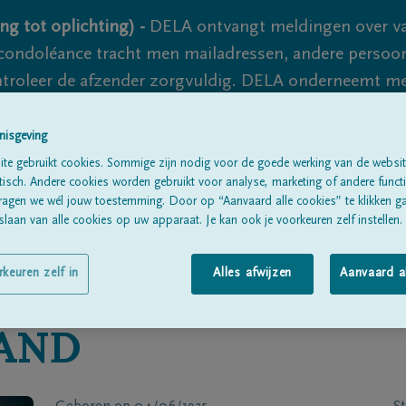
ng tot oplichting) -
DELA ontvangt meldingen over va
ondoléance tracht men mailadressen, andere persoon
controleer de afzender zorgvuldig. DELA onderneemt m
 nooit volledig uit te sluiten, dus blijf waakzaam.
nisgeving
te gebruikt cookies. Sommige zijn nodig voor de goede werking van de websit
sch. Andere cookies worden gebruikt voor analyse, marketing of andere functio
Alle rouwberichten
Over ons
B
ragen we wél jouw toestemming. Door op “Aanvaard alle cookies” te klikken g
laan van alle cookies op uw apparaat. Je kan ook je voorkeuren zelf instellen.
rkeuren zelf in
Alles afwijzen
Aanvaard a
AND