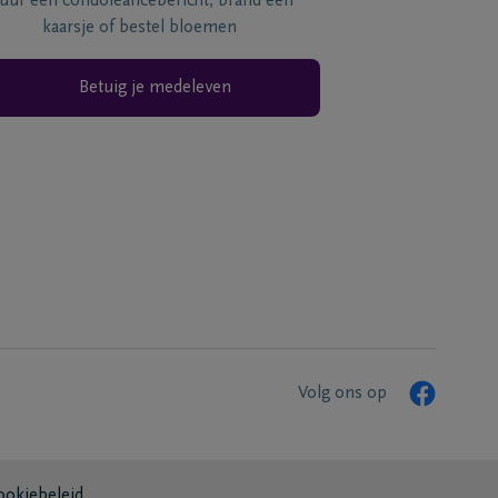
tuur een condoléancebericht, brand een
kaarsje of bestel bloemen
Betuig je medeleven
Volg ons op
ookiebeleid