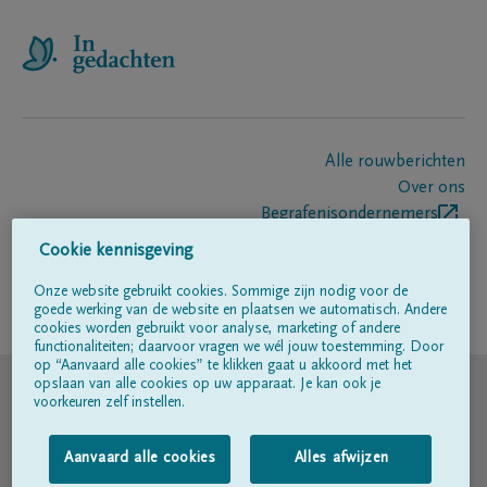
Alle rouwberichten
Over ons
Begrafenisondernemers
Contact
Cookie kennisgeving
Onze website gebruikt cookies. Sommige zijn nodig voor de
goede werking van de website en plaatsen we automatisch. Andere
Volg ons op
cookies worden gebruikt voor analyse, marketing of andere
functionaliteiten; daarvoor vragen we wél jouw toestemming. Door
op “Aanvaard alle cookies” te klikken gaat u akkoord met het
© DELA
opslaan van alle cookies op uw apparaat. Je kan ook je
voorkeuren zelf instellen.
Gebruiksvoorwaarden
Aanvaard alle cookies
Alles afwijzen
Privacyverklaring