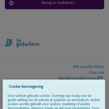
Betuig je medeleven
Alle rouwberichten
Over ons
Begrafenisondernemers
Contact
Cookie kennisgeving
Onze website gebruikt cookies. Sommige zijn nodig voor de
goede werking van de website en plaatsen we automatisch. Andere
Volg ons op
cookies worden gebruikt voor analyse, marketing of andere
functionaliteiten; daarvoor vragen we wél jouw toestemming. Door