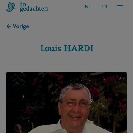
NL
FR
← Vorige
Louis
HARDI