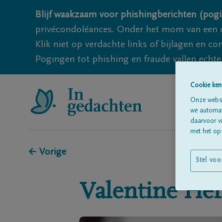
Blijf waakzaam voor phishingberichten (pogi
privécondoléances. Onder het mom van een c
Klik niet op verdachte links of bijlagen en 
Pogingen tot phishing en fraude vallen echter
Cookie ken
Onze websi
we automati
daarvoor v
met het ops
← Vorige
Stel voo
Valentine
He