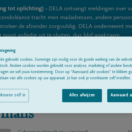
ng tot oplichting) -
DELA ontvangt meldingen over va
ondoléance tracht men mailadressen, andere persoon
controleer de afzender zorgvuldig. DELA onderneemt m
 nooit volledig uit te sluiten, dus blijf waakzaam.
nisgeving
te gebruikt cookies. Sommige zijn nodig voor de goede werking van de websit
Alle rouwberichten
Over ons
B
sch. Andere cookies worden gebruikt voor analyse, marketing of andere functio
ragen we wél jouw toestemming. Door op “Aanvaard alle cookies” te klikken g
laan van alle cookies op uw apparaat. Je kan ook je voorkeuren zelf instellen.
rkeuren zelf in
Alles afwijzen
Aanvaard a
rmans