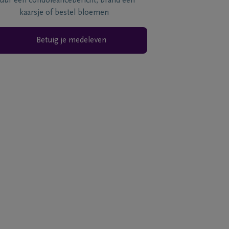
tuur een condoléancebericht, brand een
kaarsje of bestel bloemen
Betuig je medeleven