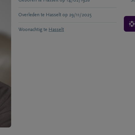
Geboren te
Hasselt
op
14/02/1928
S
Overleden te
Hasselt
op
29/11/2025
Woonachtig te
Hasselt