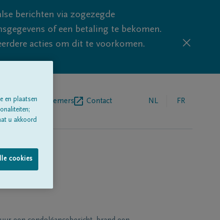
lse berichten via zogezegde
sgegevens of een betaling te bekomen.
eerdere acties om dit te voorkomen.
e en plaatsen
egrafenisondernemers
Contact
NL
FR
naliteiten;
aat u akkoord
lle cookies