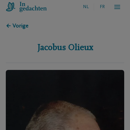
NL
FR
← Vorige
Jacobus
Olieux