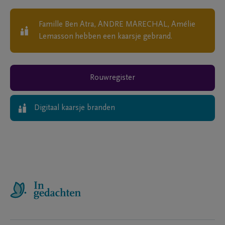
Famille Ben Atra, ANDRE MARECHAL, Amélie
Lemasson
hebben een kaarsje gebrand.
Rouwregister
Digitaal kaarsje branden