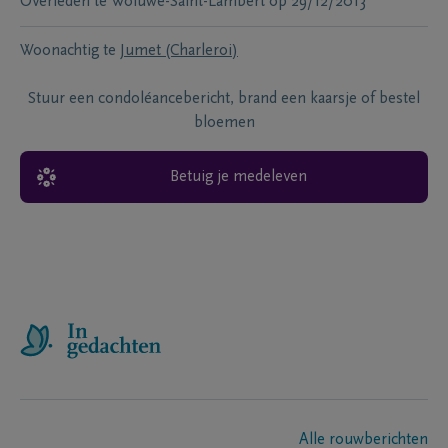
Overleden te
Woluwe-Saint-Lambert
op
29/12/2013
Woonachtig te
Jumet (Charleroi)
Stuur een condoléancebericht, brand een kaarsje of bestel
bloemen
Betuig je medeleven
Alle rouwberichten