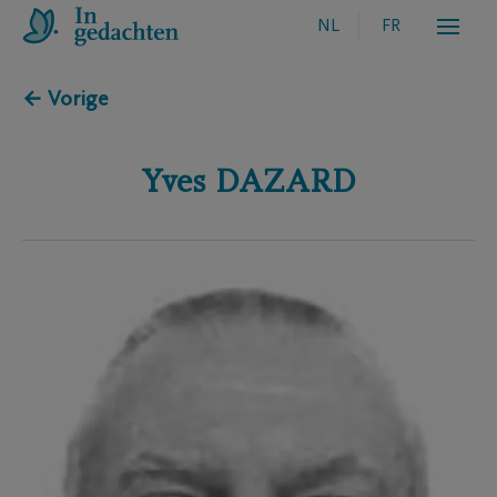
NL
FR
← Vorige
Yves
DAZARD