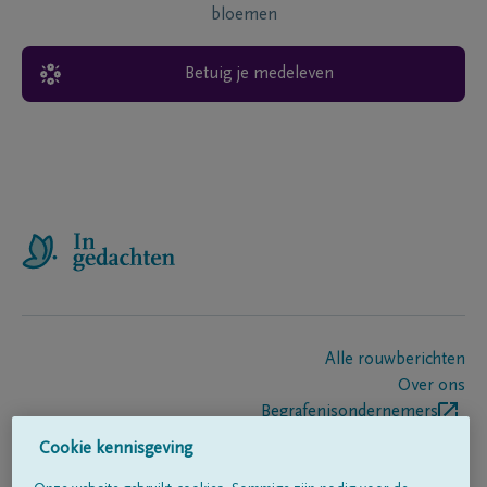
bloemen
Betuig je medeleven
Alle rouwberichten
Over ons
Begrafenisondernemers
Contact
Cookie kennisgeving