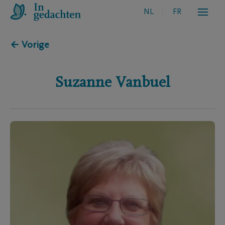
NL
FR
← Vorige
Suzanne
Vanbuel