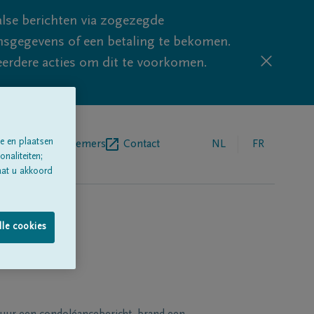
lse berichten via zogezegde
sgegevens of een betaling te bekomen.
eerdere acties om dit te voorkomen.
e en plaatsen
egrafenisondernemers
Contact
NL
FR
naliteiten;
aat u akkoord
lle cookies