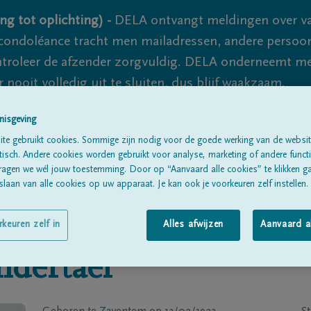
ng tot oplichting) -
DELA ontvangt meldingen over va
ondoléance tracht men mailadressen, andere persoon
controleer de afzender zorgvuldig. DELA onderneemt m
 nooit volledig uit te sluiten, dus blijf waakzaam.
nisgeving
te gebruikt cookies. Sommige zijn nodig voor de goede werking van de websit
Alle rouwberichten
Over ons
B
sch. Andere cookies worden gebruikt voor analyse, marketing of andere functio
ragen we wél jouw toestemming. Door op “Aanvaard alle cookies” te klikken g
laan van alle cookies op uw apparaat. Je kan ook je voorkeuren zelf instellen.
rkeuren zelf in
Alles afwijzen
Aanvaard a
ndertael