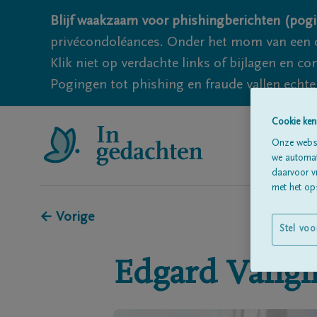
Blijf waakzaam voor phishingberichten (pogi
privécondoléances. Onder het mom van een c
Klik niet op verdachte links of bijlagen en 
Pogingen tot phishing en fraude vallen echter
Cookie ken
Onze websi
we automati
daarvoor v
met het ops
← Vorige
Stel voo
Edgard
Vangi