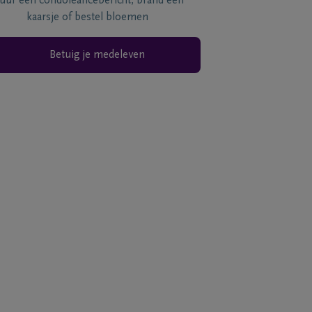
tuur een condoléancebericht, brand een
kaarsje of bestel bloemen
Betuig je medeleven