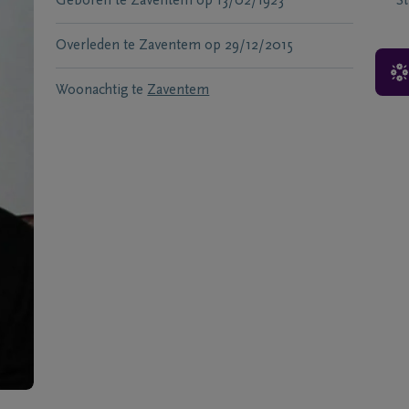
Geboren te
Zaventem
op
13/02/1923
S
Overleden te
Zaventem
op
29/12/2015
Woonachtig te
Zaventem