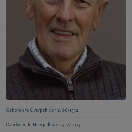
Geboren te
Overpelt
op
10/06/1932
Overleden te
Neerpelt
op
29/12/2015