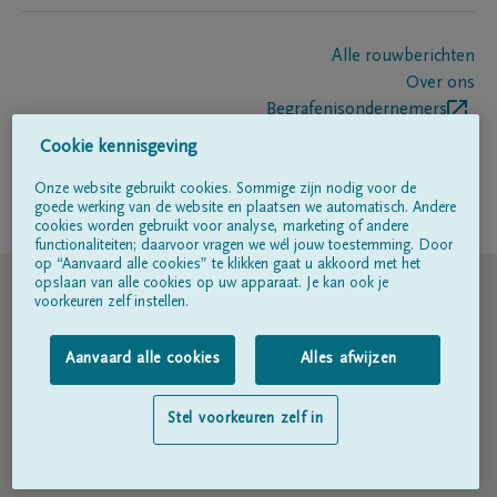
Alle rouwberichten
Over ons
Begrafenisondernemers
Contact
Cookie kennisgeving
Onze website gebruikt cookies. Sommige zijn nodig voor de
goede werking van de website en plaatsen we automatisch. Andere
Volg ons op
cookies worden gebruikt voor analyse, marketing of andere
functionaliteiten; daarvoor vragen we wél jouw toestemming. Door
op “Aanvaard alle cookies” te klikken gaat u akkoord met het
© DELA
opslaan van alle cookies op uw apparaat. Je kan ook je
voorkeuren zelf instellen.
Gebruiksvoorwaarden
Aanvaard alle cookies
Alles afwijzen
Privacyverklaring
Stel voorkeuren zelf in
Toegankelijkheidsverklaring
Cookiebeleid