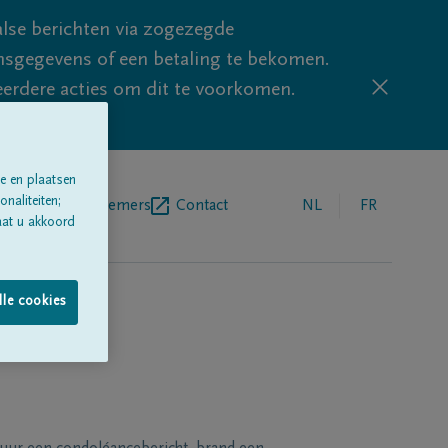
lse berichten via zogezegde
sgegevens of een betaling te bekomen.
eerdere acties om dit te voorkomen.
e en plaatsen
naliteiten;
egrafenisondernemers
Contact
NL
FR
aat u akkoord
lle cookies