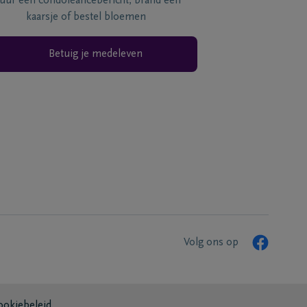
tuur een condoléancebericht, brand een
kaarsje of bestel bloemen
Betuig je medeleven
Volg ons op
ookiebeleid