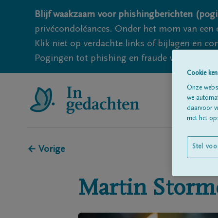
Blijf waakzaam voor phishingberichten (pogi
privécondoléances. Onder het mom van een c
Klik niet op verdachte links of bijlagen en 
Pogingen tot phishing en fraude vallen echter
Cookie ken
Onze websi
we automati
daarvoor v
met het ops
Stel voo
← Vorige
Martin
Storm