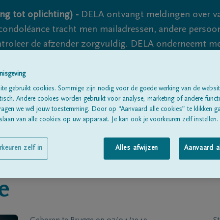
ng tot oplichting) -
DELA ontvangt meldingen over va
ondoléance tracht men mailadressen, andere persoon
controleer de afzender zorgvuldig. DELA onderneemt m
 nooit volledig uit te sluiten, dus blijf waakzaam.
nisgeving
te gebruikt cookies. Sommige zijn nodig voor de goede werking van de websit
sch. Andere cookies worden gebruikt voor analyse, marketing of andere functio
Alle rouwberichten
Over ons
B
ragen we wél jouw toestemming. Door op “Aanvaard alle cookies” te klikken g
laan van alle cookies op uw apparaat. Je kan ook je voorkeuren zelf instellen.
rkeuren zelf in
Alles afwijzen
Aanvaard a
e