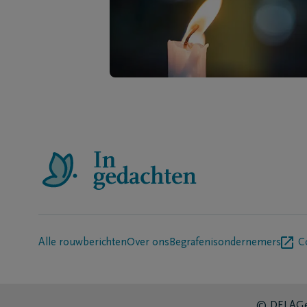
Alle rouwberichten
Over ons
Begrafenisondernemers
C
© DELA
Ge