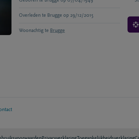
Geboren te
Brugge
op
07/04/1949
S
Overleden te
Brugge
op
29/12/2015
Woonachtig te
Brugge
ontact
bruiksvoorwaarden
Privacyverklaring
Toegankelijkheidsverklaring
C