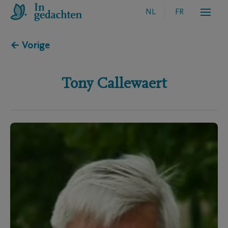
NL
FR
← Vorige
Tony
Callewaert