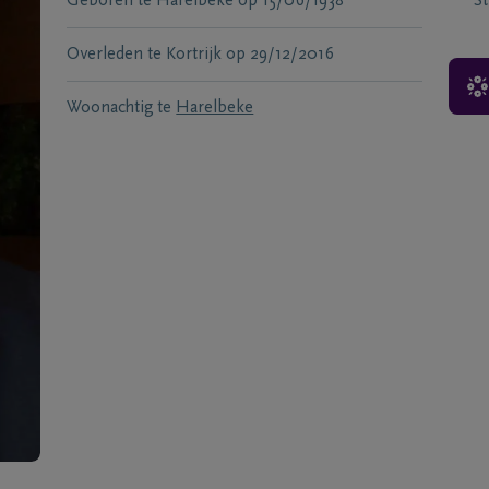
Geboren te
Harelbeke
op
15/06/1938
S
Overleden te
Kortrijk
op
29/12/2016
Woonachtig te
Harelbeke