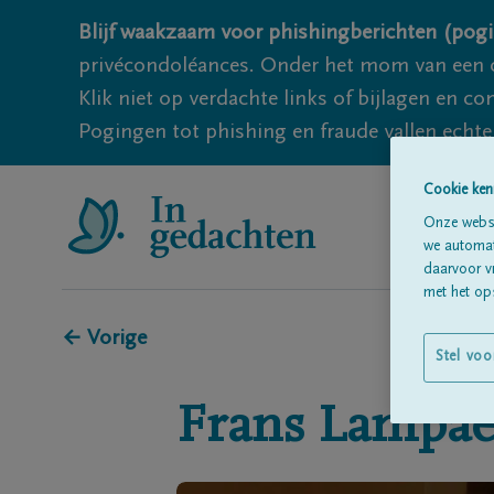
Blijf waakzaam voor phishingberichten (pogi
privécondoléances. Onder het mom van een c
Klik niet op verdachte links of bijlagen en 
Pogingen tot phishing en fraude vallen echter
Cookie ken
Onze websi
we automati
daarvoor v
met het ops
← Vorige
Stel voo
Frans
Lampae