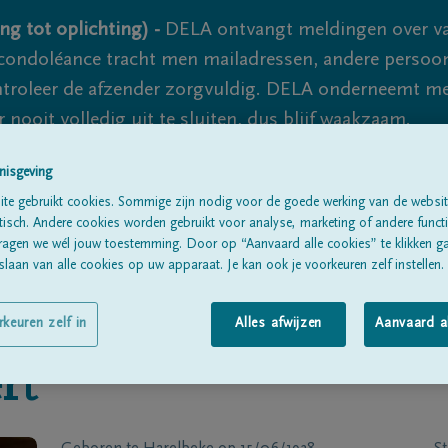
ng tot oplichting) -
DELA ontvangt meldingen over va
ondoléance tracht men mailadressen, andere persoon
controleer de afzender zorgvuldig. DELA onderneemt m
 nooit volledig uit te sluiten, dus blijf waakzaam.
nisgeving
te gebruikt cookies. Sommige zijn nodig voor de goede werking van de websit
Alle rouwberichten
Over ons
B
sch. Andere cookies worden gebruikt voor analyse, marketing of andere functio
ragen we wél jouw toestemming. Door op “Aanvaard alle cookies” te klikken g
laan van alle cookies op uw apparaat. Je kan ook je voorkeuren zelf instellen.
rkeuren zelf in
Alles afwijzen
Aanvaard a
rt