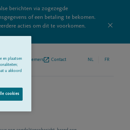
lse berichten via zogezegde
sgegevens of een betaling te bekomen.
eerdere acties om dit te voorkomen.
e en plaatsen
egrafenisondernemers
Contact
NL
FR
naliteiten;
aat u akkoord
lle cookies