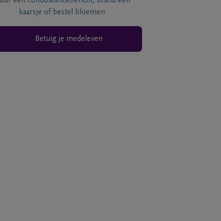
tuur een condoléancebericht, brand een
kaarsje of bestel bloemen
Betuig je medeleven