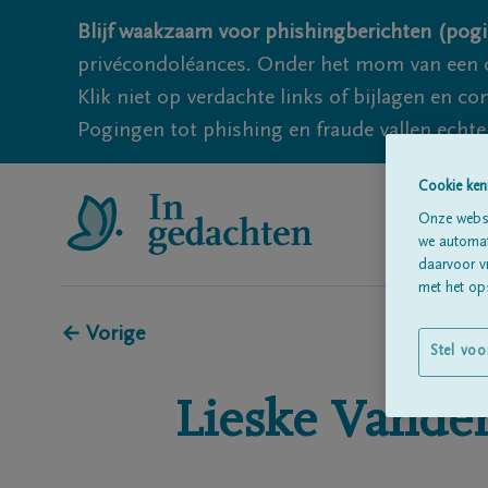
Blijf waakzaam voor phishingberichten (pogi
privécondoléances. Onder het mom van een c
Klik niet op verdachte links of bijlagen en 
Pogingen tot phishing en fraude vallen echter
Cookie ken
Onze websi
we automati
daarvoor v
met het ops
← Vorige
Stel voo
Lieske
Vande