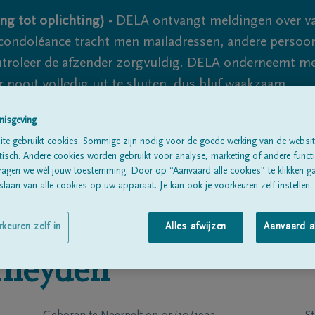
ng tot oplichting) -
DELA ontvangt meldingen over va
ondoléance tracht men mailadressen, andere persoon
controleer de afzender zorgvuldig. DELA onderneemt m
 nooit volledig uit te sluiten, dus blijf waakzaam.
nisgeving
te gebruikt cookies. Sommige zijn nodig voor de goede werking van de websit
Alle rouwberichten
Over ons
B
sch. Andere cookies worden gebruikt voor analyse, marketing of andere functio
ragen we wél jouw toestemming. Door op “Aanvaard alle cookies” te klikken g
laan van alle cookies op uw apparaat. Je kan ook je voorkeuren zelf instellen.
rkeuren zelf in
Alles afwijzen
Aanvaard a
rheyden