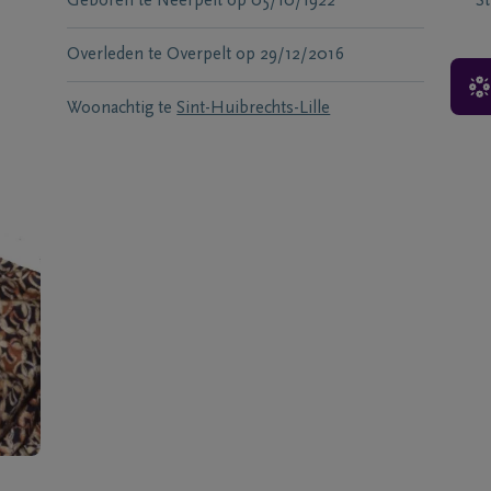
Geboren te
Neerpelt
op
05/10/1922
S
Overleden te
Overpelt
op
29/12/2016
Woonachtig te
Sint-Huibrechts-Lille