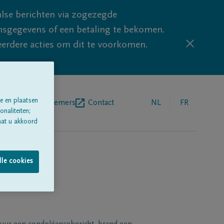
lse berichten via zogezegde
sgegevens of een betaling te bekomen.
eerdere acties om dit te voorkomen.
e en plaatsen
egrafenisondernemers
Contact
NL
FR
naliteiten;
aat u akkoord
lle cookies