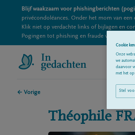
Blijf waakzaam voor phishingberichten (pogi
privécondoléances. Onder het mom van een c
Klik niet op verdachte links of bijlagen en 
Pogingen tot phishing en fraude vallen echter
Cookie ken
Onze websi
we automati
daarvoor v
met het ops
Stel voo
← Vorige
Théophile
FR