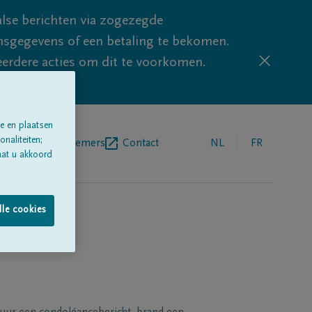
lse berichten via zogezegde
sgegevens of een betaling te bekomen.
eerdere acties om dit te voorkomen.
e en plaatsen
naliteiten;
egrafenisondernemers
Contact
NL
FR
aat u akkoord
lle cookies