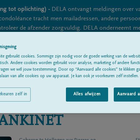
ng tot oplichting) -
DELA ontvangt meldingen over va
ondoléance tracht men mailadressen, andere persoon
controleer de afzender zorgvuldig. DELA onderneemt m
 nooit volledig uit te sluiten, dus blijf waakzaam.
nisgeving
te gebruikt cookies. Sommige zijn nodig voor de goede werking van de websit
sch. Andere cookies worden gebruikt voor analyse, marketing of andere functio
Alle rouwberichten
Over ons
B
ragen we wél jouw toestemming. Door op “Aanvaard alle cookies” te klikken g
laan van alle cookies op uw apparaat. Je kan ook je voorkeuren zelf instellen.
rkeuren zelf in
Alles afwijzen
Aanvaard a
ANKINET