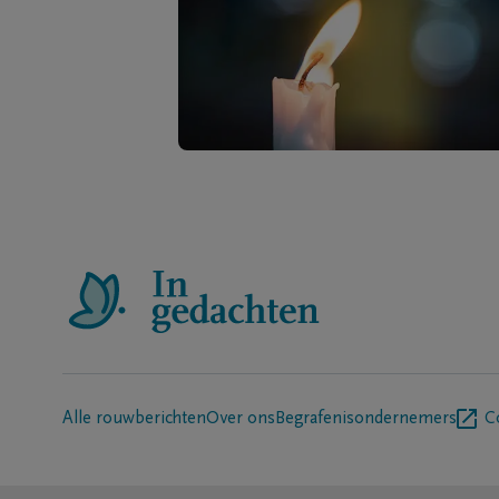
Alle rouwberichten
Over ons
Begrafenisondernemers
C