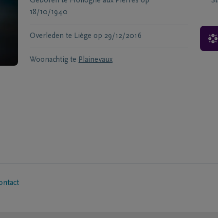
Geboren te
Hollogne aux Pierres
op
S
18/10/1940
Overleden te
Liège
op
29/12/2016
Woonachtig te
Plainevaux
ontact