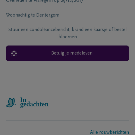
Overleden te
Waregem
op
29/12/2017
Woonachtig te
Dentergem
Stuur een condoléancebericht, brand een kaarsje of bestel
bloemen
Betuig je medeleven
Alle rouwberichten