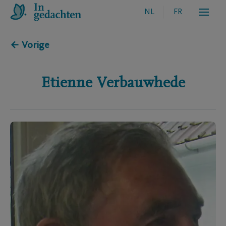
NL
FR
← Vorige
Etienne
Verbauwhede