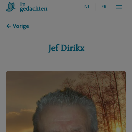
NL
FR
← Vorige
Jef
Dirikx