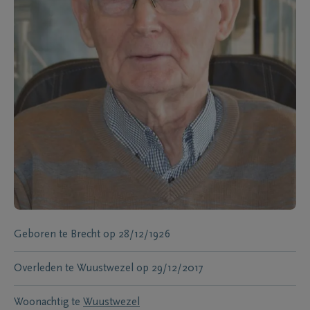
Geboren te
Brecht
op
28/12/1926
Overleden te
Wuustwezel
op
29/12/2017
Woonachtig te
Wuustwezel