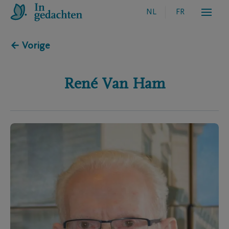
NL
FR
← Vorige
René
Van Ham