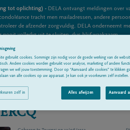
ng tot oplichting) -
DELA ontvangt meldingen over va
ondoléance tracht men mailadressen, andere persoon
controleer de afzender zorgvuldig. DELA onderneemt m
 nooit volledig uit te sluiten, dus blijf waakzaam.
nisgeving
te gebruikt cookies. Sommige zijn nodig voor de goede werking van de websit
Alle rouwberichten
Over ons
B
sch. Andere cookies worden gebruikt voor analyse, marketing of andere functio
ragen we wél jouw toestemming. Door op “Aanvaard alle cookies” te klikken g
laan van alle cookies op uw apparaat. Je kan ook je voorkeuren zelf instellen.
rkeuren zelf in
Alles afwijzen
Aanvaard a
LERCQ