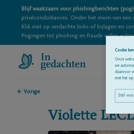
Blijf waakzaam voor phishingberichten (pogi
privécondoléances. Onder het mom van een c
Klik niet op verdachte links of bijlagen en 
Pogingen tot phishing en fraude vallen echter
Cookie ken
Onze websi
we automati
daarvoor v
met het ops
← Vorige
Stel voo
Violette
LEC