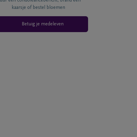
tuur een condoléancebericht, brand een
kaarsje of bestel bloemen
Betuig je medeleven