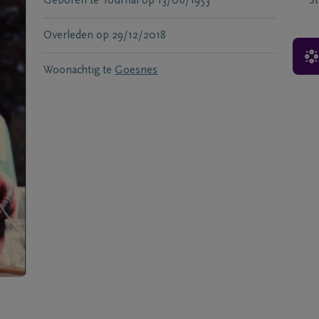
Geboren te
Tournai
op
13/06/1953
S
Overleden
op
29/12/2018
Woonachtig te
Goesnes