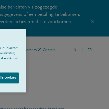
lse berichten via zogezegde
sgegevens of een betaling te bekomen.
eerdere acties om dit te voorkomen.
e en plaatsen
egrafenisondernemers
Contact
NL
FR
naliteiten;
aat u akkoord
lle cookies