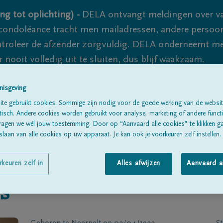
ng tot oplichting) -
DELA ontvangt meldingen over va
ondoléance tracht men mailadressen, andere persoon
controleer de afzender zorgvuldig. DELA onderneemt m
 nooit volledig uit te sluiten, dus blijf waakzaam.
nisgeving
Alle rouwberichten
Over ons
B
te gebruikt cookies. Sommige zijn nodig voor de goede werking van de websit
sch. Andere cookies worden gebruikt voor analyse, marketing of andere functio
ragen we wél jouw toestemming. Door op “Aanvaard alle cookies” te klikken g
laan van alle cookies op uw apparaat. Je kan ook je voorkeuren zelf instellen.
rkeuren zelf in
Alles afwijzen
Aanvaard a
s