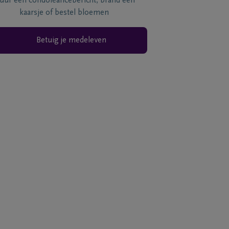
tuur een condoléancebericht, brand een
kaarsje of bestel bloemen
Betuig je medeleven