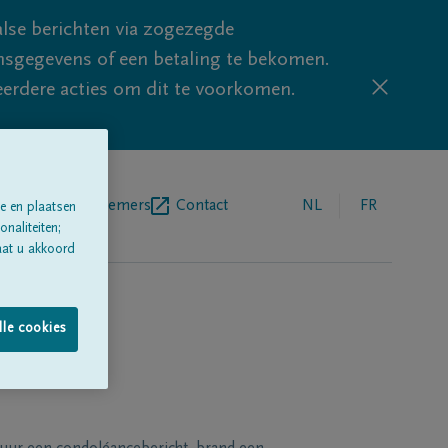
lse berichten via zogezegde
sgegevens of een betaling te bekomen.
eerdere acties om dit te voorkomen.
egrafenisondernemers
Contact
NL
FR
e en plaatsen
naliteiten;
aat u akkoord
lle cookies