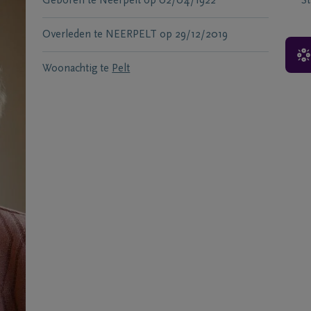
Geboren te
Neerpelt
op
02/04/1922
S
Overleden te
NEERPELT
op
29/12/2019
Woonachtig te
Pelt