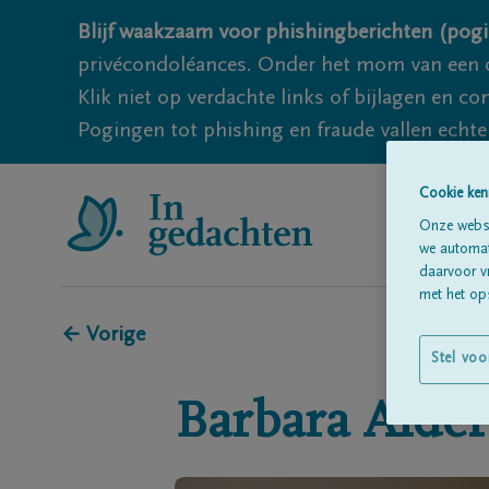
Blijf waakzaam voor phishingberichten (pogi
privécondoléances. Onder het mom van een c
Klik niet op verdachte links of bijlagen en 
Pogingen tot phishing en fraude vallen echter
Cookie ken
Onze websi
we automati
daarvoor v
met het ops
← Vorige
Stel voo
Barbara
Alder