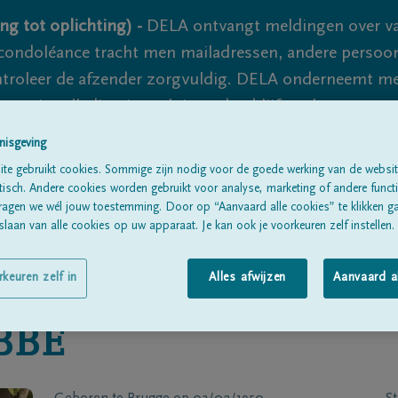
ng tot oplichting) -
DELA ontvangt meldingen over va
ondoléance tracht men mailadressen, andere persoon
controleer de afzender zorgvuldig. DELA onderneemt m
 nooit volledig uit te sluiten, dus blijf waakzaam.
nisgeving
te gebruikt cookies. Sommige zijn nodig voor de goede werking van de websit
Alle rouwberichten
Over ons
B
sch. Andere cookies worden gebruikt voor analyse, marketing of andere functio
ragen we wél jouw toestemming. Door op “Aanvaard alle cookies” te klikken g
laan van alle cookies op uw apparaat. Je kan ook je voorkeuren zelf instellen.
rkeuren zelf in
Alles afwijzen
Aanvaard a
BBE