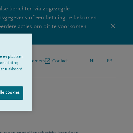
lse berichten via zogezegde
sgegevens of een betaling te bekomen.
eerdere acties om dit te voorkomen.
e en plaatsen
egrafenisondernemers
Contact
NL
FR
naliteiten;
aat u akkoord
lle cookies