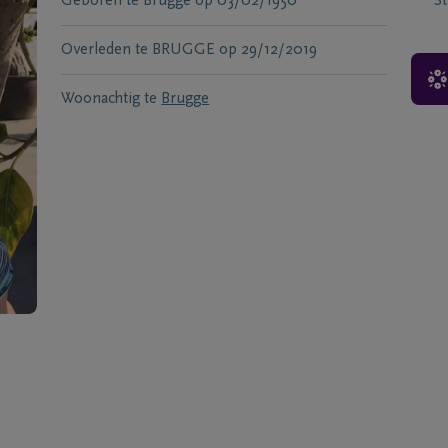
Geboren te
Brugge
op
03/02/1950
S
Overleden te
BRUGGE
op
29/12/2019
Woonachtig te
Brugge