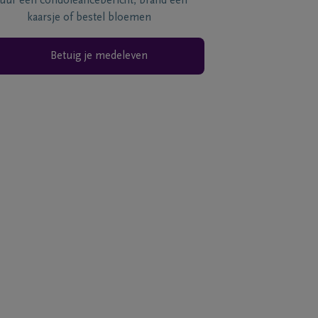
tuur een condoléancebericht, brand een
kaarsje of bestel bloemen
Betuig je medeleven