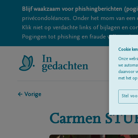
Blijf waakzaam voor phishingberichten (pogi
privécondoléances. Onder het mom van een c
Klik niet op verdachte links of bijlagen en 
Pogingen tot phishing en fraude vallen echter
Cookie ken
Onze websi
we automati
daarvoor v
met het ops
← Vorige
Stel voo
Carmen
STU