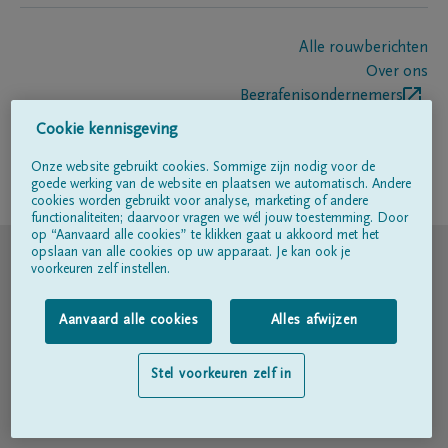
Alle rouwberichten
Over ons
Begrafenisondernemers
Contact
Cookie kennisgeving
Onze website gebruikt cookies. Sommige zijn nodig voor de
goede werking van de website en plaatsen we automatisch. Andere
Volg ons op
cookies worden gebruikt voor analyse, marketing of andere
functionaliteiten; daarvoor vragen we wél jouw toestemming. Door
op “Aanvaard alle cookies” te klikken gaat u akkoord met het
© DELA
opslaan van alle cookies op uw apparaat. Je kan ook je
voorkeuren zelf instellen.
Gebruiksvoorwaarden
Aanvaard alle cookies
Alles afwijzen
Privacyverklaring
Stel voorkeuren zelf in
Toegankelijkheidsverklaring
Cookiebeleid