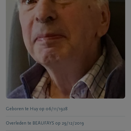
Geboren te
Huy
op
06/11/1928
Overleden te
BEAUFAYS
op
29/12/2019