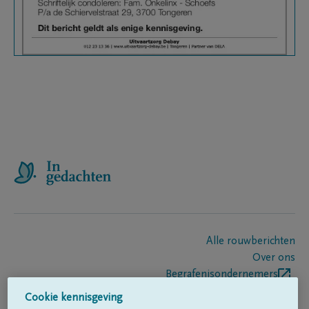
Alle rouwberichten
Over ons
Begrafenisondernemers
Contact
Cookie kennisgeving