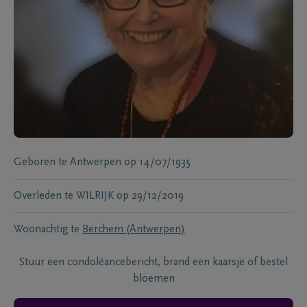
Geboren te
Antwerpen
op
14/07/1935
Overleden te
WILRIJK
op
29/12/2019
Woonachtig te
Berchem (Antwerpen)
Stuur een condoléancebericht, brand een kaarsje of bestel
bloemen