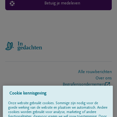
Betuig je medeleven
Alle rouwberichten
Over ons
Begrafenisondernemers
Contact
Cookie kennisgeving
Onze website gebruikt cookies. Sommige zijn nodig voor de
goede werking van de website en plaatsen we automatisch. Andere
Volg ons op
cookies worden gebruikt voor analyse, marketing of andere
functionaliteiten; daarvoor vragen we wél jouw toestemming. Door