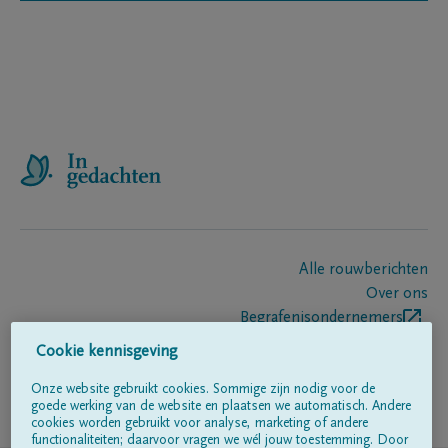
Alle rouwberichten
Over ons
Begrafenisondernemers
Contact
Cookie kennisgeving
Onze website gebruikt cookies. Sommige zijn nodig voor de
goede werking van de website en plaatsen we automatisch. Andere
Volg ons op
cookies worden gebruikt voor analyse, marketing of andere
functionaliteiten; daarvoor vragen we wél jouw toestemming. Door