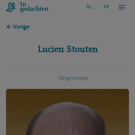
NL
FR
← Vorige
Lucien
Stouten
29/12/2019