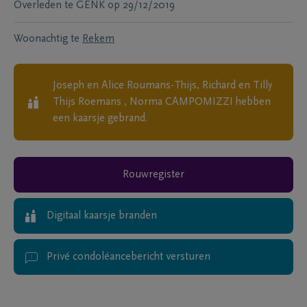
Overleden te
GENK
op
29/12/2019
Woonachtig te
Rekem
Joseph en Alice Roumans-Thijs, Richard en Tilly
Thijs Roemans , Norma CAMPOMIZZI
hebben
een kaarsje gebrand.
Rouwregister
Digitaal kaarsje branden
Privé condoléancebericht versturen