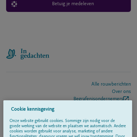
Betuig je medeleven
Alle rouwberichten
Over ons
Begrafenisondernemers
Contact
Cookie kennisgeving
Onze website gebruikt cookies. Sommige zijn nodig voor de
goede werking van de website en plaatsen we automatisch. Andere
Volg ons op
cookies worden gebruikt voor analyse, marketing of andere
functionaliteiten; daarvoor vragen we wél jouw toestemming. Door