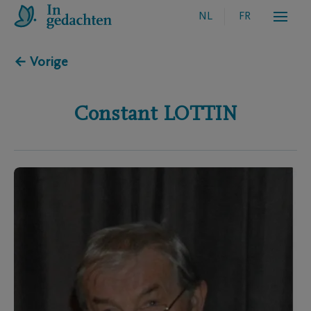
NL
FR
← Vorige
Constant
LOTTIN