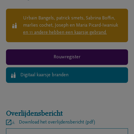
Urbain Bangels, patrick smets, Sabrina Boffin,
marlies cochet, Joseph en Maria Picard-Iwaniuk
en
11
andere
hebben een kaarsje gebrand.
Rouwregister
Digitaal kaarsje branden
Overlijdensbericht
Download het overlijdensbericht (pdf)