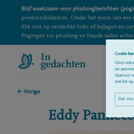
Blijf waakzaam voor phishingberichten (pogi
privécondoléances. Onder het mom van een c
Klik niet op verdachte links of bijlagen en 
Pogingen tot phishing en fraude vallen echter
Cookie ken
Onze websi
we automati
daarvoor v
met het ops
← Vorige
Stel voo
Eddy
Panneco