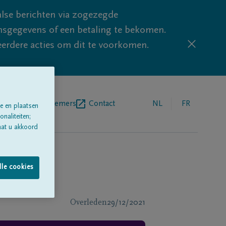
lse berichten via zogezegde
sgegevens of een betaling te bekomen.
eerdere acties om dit te voorkomen.
egrafenisondernemers
Contact
NL
FR
e en plaatsen
naliteiten;
aat u akkoord
lle cookies
Overleden
29/12/2021