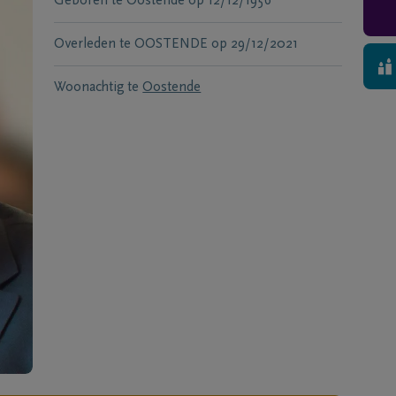
Geboren te
Oostende
op
12/12/1956
Overleden te
OOSTENDE
op
29/12/2021
Woonachtig te
Oostende