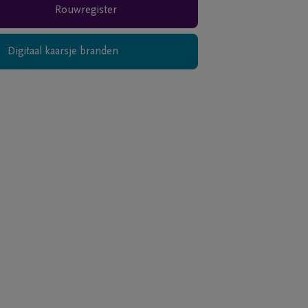
Rouwregister
Digitaal kaarsje branden