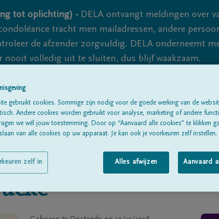
ng tot oplichting) -
DELA ontvangt meldingen over va
ondoléance tracht men mailadressen, andere persoon
controleer de afzender zorgvuldig. DELA onderneemt m
 nooit volledig uit te sluiten, dus blijf waakzaam.
nisgeving
Alle rouwberichten
Over ons
B
te gebruikt cookies. Sommige zijn nodig voor de goede werking van de websit
sch. Andere cookies worden gebruikt voor analyse, marketing of andere functio
ragen we wél jouw toestemming. Door op “Aanvaard alle cookies” te klikken g
laan van alle cookies op uw apparaat. Je kan ook je voorkeuren zelf instellen.
rkeuren zelf in
Alles afwijzen
Aanvaard a
ucke