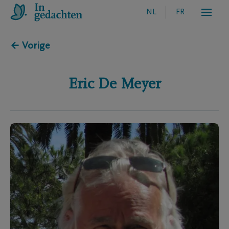
NL
FR
← Vorige
Eric
De Meyer