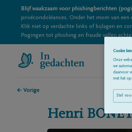
Blijf waakzaam voor phishingberichten (pogi
privécondoléances. Onder het mom van een c
Klik niet op verdachte links of bijlagen en 
Pogingen tot phishing en fraude vallen echter
Cookie ken
Onze websi
we automati
daarvoor v
met het ops
← Vorige
Stel voo
Henri
BONE