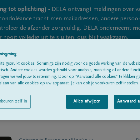
ng tot oplichting) -
DELA ontvangt meldingen over va
ondoléance tracht men mailadressen, andere persoon
controleer de afzender zorgvuldig. DELA onderneemt m
 nooit volledig uit te sluiten, dus blijf waakzaam.
nisgeving
te gebruikt cookies. Sommige zijn nodig voor de goede werking van de websit
Alle rouwberichten
Over ons
B
sch. Andere cookies worden gebruikt voor analyse, marketing of andere functio
ragen we wél jouw toestemming. Door op “Aanvaard alle cookies” te klikken g
laan van alle cookies op uw apparaat. Je kan ook je voorkeuren zelf instellen.
rkeuren zelf in
Alles afwijzen
Aanvaard a
T