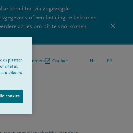
lse berichten via zogezegde
sgegevens of een betaling te bekomen.
eerdere acties om dit te voorkomen.
e en plaatsen
egrafenisondernemers
Contact
NL
FR
naliteiten;
aat u akkoord
lle cookies