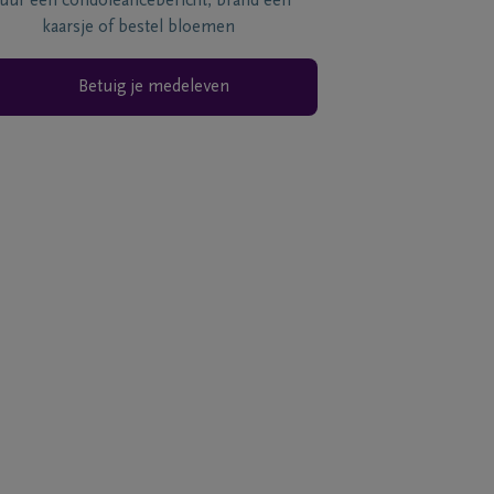
tuur een condoléancebericht, brand een
kaarsje of bestel bloemen
Betuig je medeleven