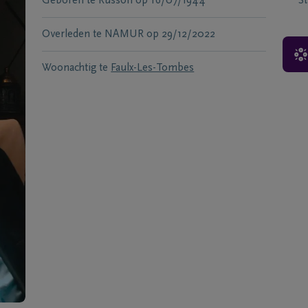
Geboren te
Russon
op
16/07/1944
S
Overleden te
NAMUR
op
29/12/2022
Woonachtig te
Faulx-Les-Tombes