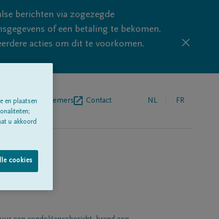
lse berichten via zogezegde
sgegevens of een betaling te bekomen.
eerdere acties om dit te voorkomen.
egrafenisondernemers
Contact
NL
FR
e en plaatsen
naliteiten;
aat u akkoord
lle cookies