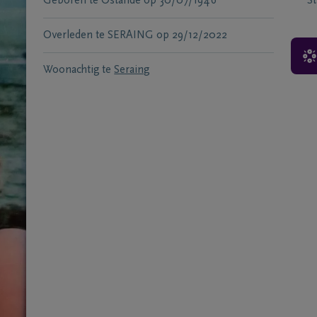
Geboren te
Ostande
op
30/07/1946
S
Overleden te
SERAING
op
29/12/2022
Woonachtig te
Seraing