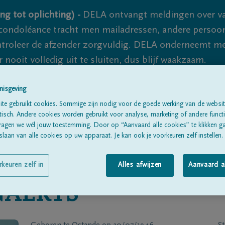
ng tot oplichting) -
DELA ontvangt meldingen over va
ondoléance tracht men mailadressen, andere persoon
controleer de afzender zorgvuldig. DELA onderneemt m
 nooit volledig uit te sluiten, dus blijf waakzaam.
nisgeving
Alle rouwberichten
Over ons
B
te gebruikt cookies. Sommige zijn nodig voor de goede werking van de websit
sch. Andere cookies worden gebruikt voor analyse, marketing of andere functio
ragen we wél jouw toestemming. Door op “Aanvaard alle cookies” te klikken g
laan van alle cookies op uw apparaat. Je kan ook je voorkeuren zelf instellen.
rkeuren zelf in
Alles afwijzen
Aanvaard a
NAERTS