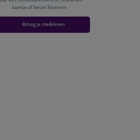
tuur een condoléancebericht, brand een
kaarsje of bestel bloemen
Betuig je medeleven