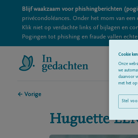
Blijf waakzaam voor phishingberichten (pogi
privécondoléances. Onder het mom van een c
Klik niet op verdachte links of bijlagen en 
Pogingen tot phishing en fraude vallen echter
Cookie ken
Onze websi
we automati
daarvoor v
met het ops
← Vorige
Stel voo
Huguette
LE