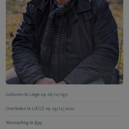
Geboren te
Liège
op
26/12/1951
Overleden te
LIÈGE
op
29/12/2022
Woonachtig te
Ans