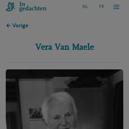
NL
FR
← Vorige
Vera
Van Maele