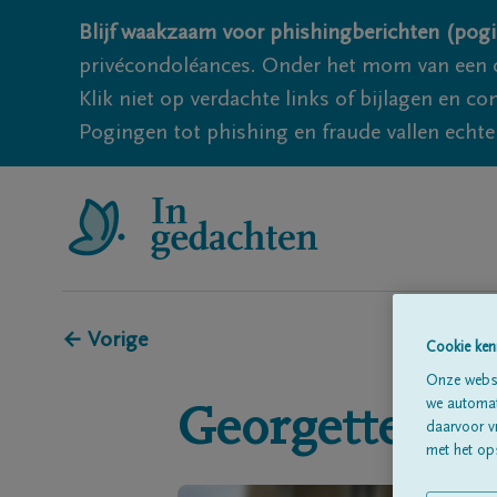
Blijf waakzaam voor phishingberichten (pogi
privécondoléances. Onder het mom van een c
Klik niet op verdachte links of bijlagen en 
Pogingen tot phishing en fraude vallen echter
← Vorige
Cookie ken
Onze websi
we automati
Georgette
MA
daarvoor v
met het ops