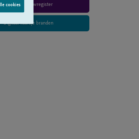
Rouwregister
lle cookies
Digitaal kaarsje branden