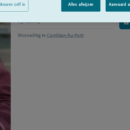
Geboren te
Comblain-Au-Pont
op
12/12/1936
rkeuren zelf in
Alles afwijzen
Aanvaard a
Overleden te
COMBLAIN-AU-PONT
op
29/12/2023
Woonachtig te
Comblain-Au-Pont