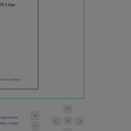
verplaatsen.
links onder.