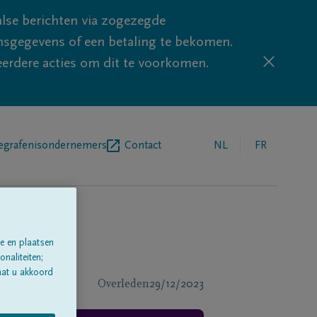
lse berichten via zogezegde
sgegevens of een betaling te bekomen.
eerdere acties om dit te voorkomen.
egrafenisondernemers
Contact
NL
FR
e en plaatsen
naliteiten;
aat u akkoord
Overleden
29/12/2023