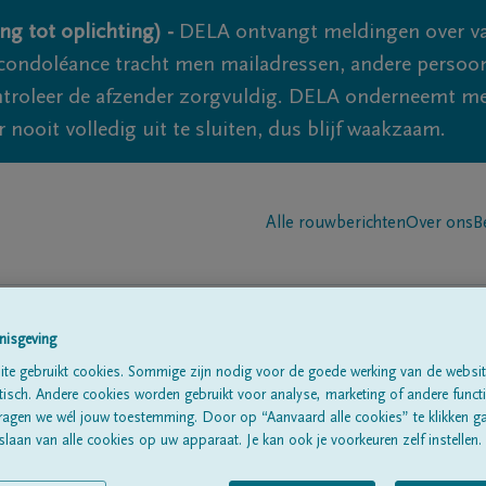
ng tot oplichting) -
DELA ontvangt meldingen over va
ondoléance tracht men mailadressen, andere persoon
controleer de afzender zorgvuldig. DELA onderneemt m
 nooit volledig uit te sluiten, dus blijf waakzaam.
Alle rouwberichten
Over ons
B
nisgeving
te gebruikt cookies. Sommige zijn nodig voor de goede werking van de websit
sch. Andere cookies worden gebruikt voor analyse, marketing of andere functio
LEMPREE
ragen we wél jouw toestemming. Door op “Aanvaard alle cookies” te klikken g
laan van alle cookies op uw apparaat. Je kan ook je voorkeuren zelf instellen.