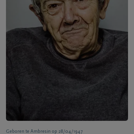
Geboren te
Ambresin
op
28/04/1947