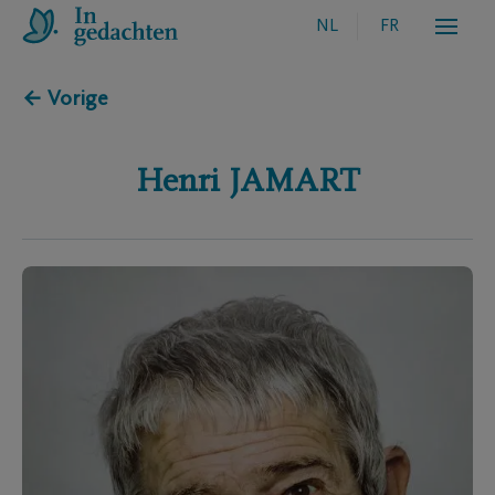
NL
FR
← Vorige
Henri
JAMART