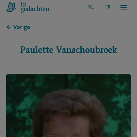
NL
FR
← Vorige
Paulette
Vanschoubroek