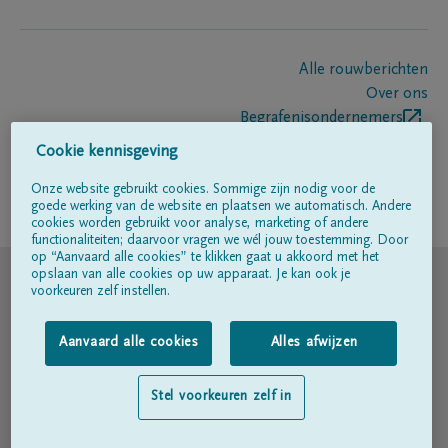
Alle rouwberichten
Over ons
Begrafenisondernemers
Contact
Cookie kennisgeving
Onze website gebruikt cookies. Sommige zijn nodig voor de
goede werking van de website en plaatsen we automatisch. Andere
Volg ons op
cookies worden gebruikt voor analyse, marketing of andere
functionaliteiten; daarvoor vragen we wél jouw toestemming. Door
op “Aanvaard alle cookies” te klikken gaat u akkoord met het
© DELA
opslaan van alle cookies op uw apparaat. Je kan ook je
voorkeuren zelf instellen.
Gebruiksvoorwaarden
Aanvaard alle cookies
Alles afwijzen
Privacyverklaring
Stel voorkeuren zelf in
Toegankelijkheidsverklaring
Cookiebeleid